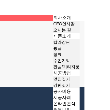
회사소개
CEO인사말
오시는 길
제품소개
칼라강판
슁글
징크
수입기와
판넬/기타지붕
시공방법
덧집짓기
강판잇기
공사비용
시공사례
온라인견적
커뮤니티