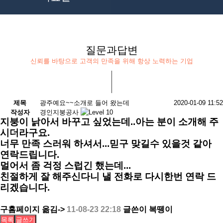
질문과답변
신뢰를 바탕으로 고객의 만족을 위해 항상 노력하는 기업
제목
광주예요~~소개로 들어 왔는데
2020-01-09 11:52
작성자
경인지붕공사
지붕이 낡아서 바꾸고 싶었는데..아는 분이 소개해 주
시더라구요.
너무 만족 스러워 하셔서...믿구 맞길수 있을것 같아
연락드립니다.
멀어서 좀 걱정 스럽긴 했는데...
친절하게 잘 해주신다니 낼 전화로 다시한번 연락 드
리겠습니다.
구홈페이지 옮김->
11-08-23 22:18
글쓴이 복뗑이
목록
글쓰기