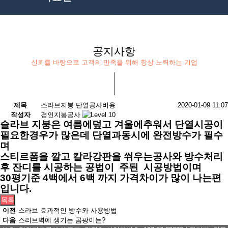
공지사항
신뢰를 바탕으로 고객의 만족을 위해 항상 노력하는 기업
제목
스라브지붕 단열공사비용
2020-01-09 11:07
작성자
경인지붕공사
슬라브 지붕은 여름에덮고 겨울에추워서 단열시공이
필요한경우가 많은데 단열과동시에 완전방수가 필수
며
스티르폼을 깔고 칼라강판을 쒸우는공사와 방수처리
후 잔디를 시공하는 공법이 주된 시공방법이며
30평기준 4백에서 6백 까지 가격차이가 많이 나는편
입니다.
목록
이전
스라브 효과적인 방수와 사용방법
다음
스리브벽에 생기는 곰팡이는?