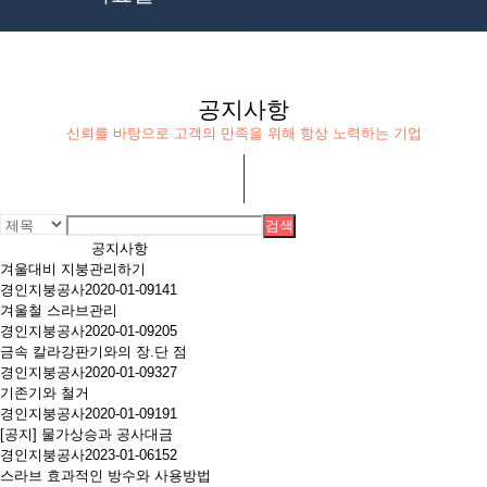
공지사항
신뢰를 바탕으로 고객의 만족을 위해 항상 노력하는 기업
검색
공지사항
겨울대비 지붕관리하기
경인지붕공사
2020-01-09
141
겨울철 스라브관리
경인지붕공사
2020-01-09
205
금속 칼라강판기와의 장.단 점
경인지붕공사
2020-01-09
327
기존기와 철거
경인지붕공사
2020-01-09
191
[공지]
물가상승과 공사대금
경인지붕공사
2023-01-06
152
스라브 효과적인 방수와 사용방법